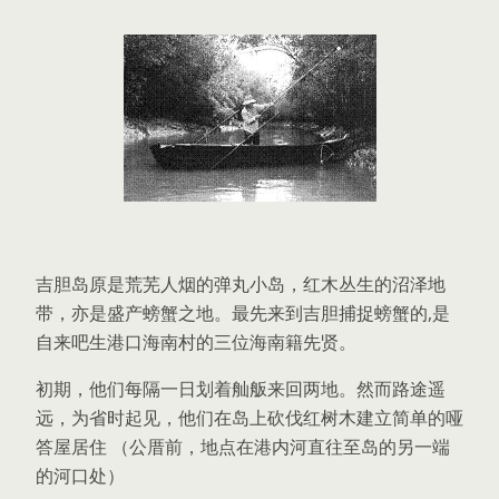
吉胆岛原是荒芜人烟的弹丸小岛，红木丛生的沼泽地
带，亦是盛产螃蟹之地。最先来到吉胆捕捉螃蟹的,是
自来吧生港口海南村的三位海南籍先贤。
初期，他们每隔一日划着舢舨来回两地。然而路途遥
远，为省时起见，他们在岛上砍伐红树木建立简单的哑
答屋居住 （公厝前，地点在港内河直往至岛的另一端
的河口处）