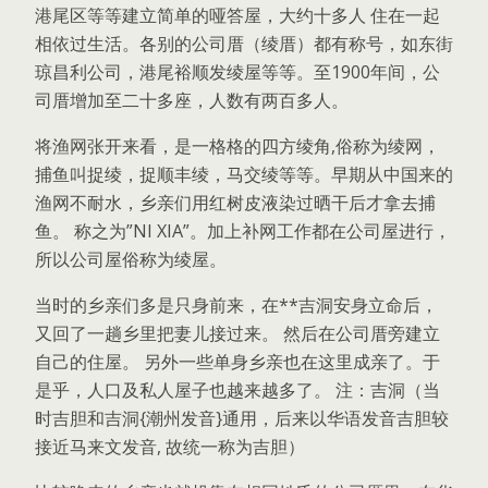
港尾区等等建立简单的哑答屋，大约十多人 住在一起
相依过生活。各别的公司厝（绫厝）都有称号，如东街
琼昌利公司，港尾裕顺发绫屋等等。至1900年间，公
司厝增加至二十多座，人数有两百多人。
将渔网张开来看，是一格格的四方绫角,俗称为绫网，
捕鱼叫捉绫，捉顺丰绫，马交绫等等。早期从中国来的
渔网不耐水，乡亲们用红树皮液染过晒干后才拿去捕
鱼。 称之为”NI XIA”。加上补网工作都在公司屋进行，
所以公司屋俗称为绫屋。
当时的乡亲们多是只身前来，在**吉洞安身立命后，
又回了一趟乡里把妻儿接过来。 然后在公司厝旁建立
自己的住屋。 另外一些单身乡亲也在这里成亲了。于
是乎，人口及私人屋子也越来越多了。 注：吉洞（当
时吉胆和吉洞{潮州发音}通用，后来以华语发音吉胆较
接近马来文发音, 故统一称为吉胆）