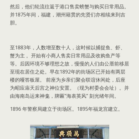
然后，他们轮流往返于港口售卖螃蟹与购买日常用品。
并1875年间，福建，潮州籍贯的先贤们亦相续来到吉
胆。
至1883年，人数增至数十人，这时候以捕捉鱼、虾、
蟹为主 。开始有小商人售卖日常用品及收购鱼产等
等。后因环境不够理想之故，慢慢的人们由公厝前移居
至现在居住之处。早在1892年的街场区已开始有两层
楼的哑答板屋。 前座为乡亲们聚会联谊休闲处，后座
为昭应庙天后宫之神位安置。（现为村委会会址）。并
由海南岛运来神龛，牌匾”海表英风” 刻光绪年间。
1896 年警察局建立于街场区。1895年福龙宫建立。